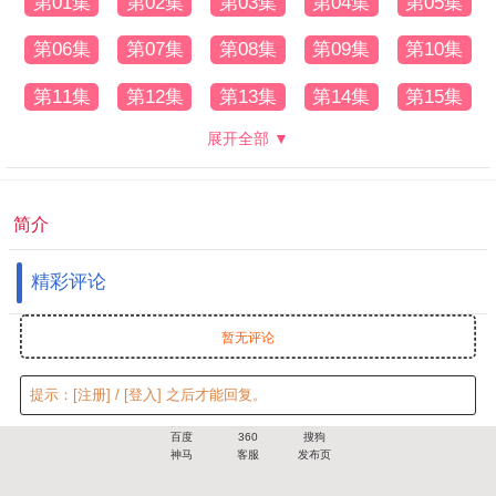
第01集
第02集
第03集
第04集
第05集
第06集
第07集
第08集
第09集
第10集
第11集
第12集
第13集
第14集
第15集
展开全部 ▼
简介
精彩评论
暂无评论
提示：
[注册]
/
[登入]
之后才能回复。
百度
360
搜狗
神马
客服
发布页