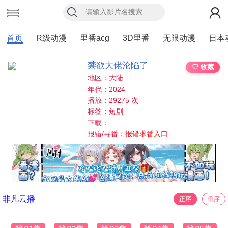
首页
R级动漫
里番acg
3D里番
无限动漫
日本
禁欲大佬沦陷了
♡ 收藏
地区：大陆
年代：2024
播放：29275 次
标签：短剧
下载：
报错/寻番：
报错求番入口
非凡云播
正序
倒序